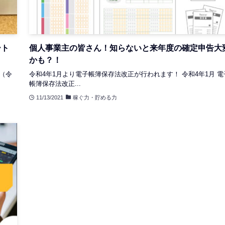
ート
個人事業主の皆さん！知らないと来年度の確定申告大
かも？！
（令
令和4年1月より電子帳簿保存法改正が行われます！ 令和4年1月 電
帳簿保存法改正...
11/13/2021
稼ぐ力・貯める力