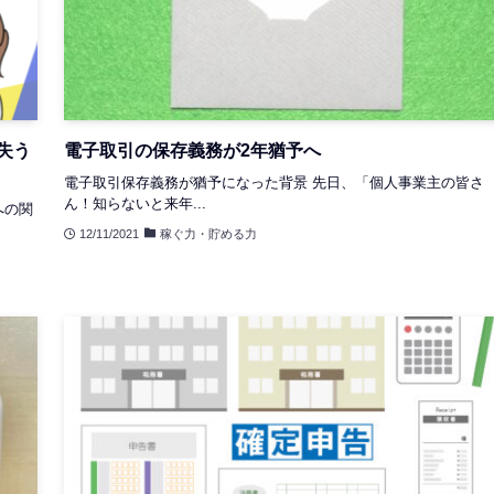
失う
電子取引の保存義務が2年猶予へ
電子取引保存義務が猶予になった背景 先日、「個人事業主の皆さ
ん！知らないと来年...
への関
12/11/2021
稼ぐ力・貯める力