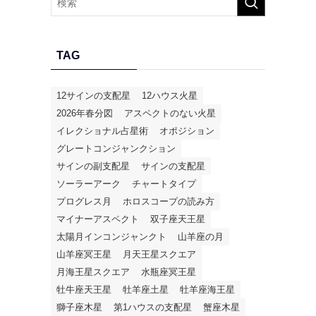
TAG
12サインの支配星
12ハウス火星
2026年春分図
アスペクトのない火星
イレクショナル占星術
オポジション
グレートコンジャンクション
サインの副支配星
サインの支配星
ソーラーアーク
チャートタイプ
プログレス月
ホロスコープの読み方
マイナーアスペクト
双子座天王星
太陽月インコンジャンクト
山羊座の月
山羊座冥王星
月天王星スクエア
月海王星スクエア
水瓶座冥王星
牡牛座天王星
牡羊座土星
牡羊座海王星
獅子座木星
第1ハウスの支配星
蟹座木星