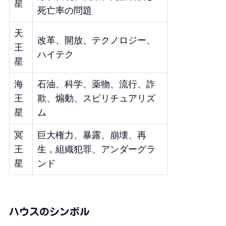
星
死亡率の問題
天
改革、開放、テクノロジー、
王
ハイテク
星
海
石油、科学、薬物、流行、詐
王
欺、煽動、スピリチュアリズ
星
ム
冥
巨大権力、暴露、崩壊、再
王
生，組織犯罪、アンダーグラ
星
ンド
ハウスのシンボル