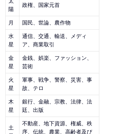
太
政権、国家元首
陽
月
国民、世論、農作物
水
通信、交通、輸送、メディ
星
ア、商業取引
金
金銭、娯楽、ファッション、
星
芸術
火
軍事、戦争、警察、災害、事
星
故、テロ
木
銀行、金融、宗教、法律、法
星
廷、出版
不動産、地下資源、権威、秩
土
序、伝統、農業、高齢者及び